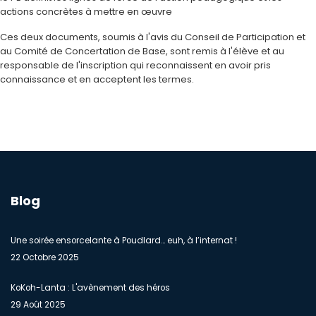
actions concrètes à mettre en œuvre
Ces deux documents, soumis à l'avis du Conseil de Participation et
au Comité de Concertation de Base, sont remis à l'élève et au
responsable de l'inscription qui reconnaissent en avoir pris
connaissance et en acceptent les termes.
Blog
Une soirée ensorcelante à Poudlard… euh, à l’internat !
22 Octobre 2025
KoKoh-Lanta : L'avènement des héros
29 Août 2025