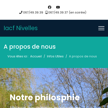
067/49.39.39
067/49.39.37 (en soirée)
Iacf Nivelles
A propos de nous
Vous êtes ici :
Accueil
Infos Utiles
A propos de nous
Notre philosphie
À l’internat Jean de Nivelles, nous croyons en