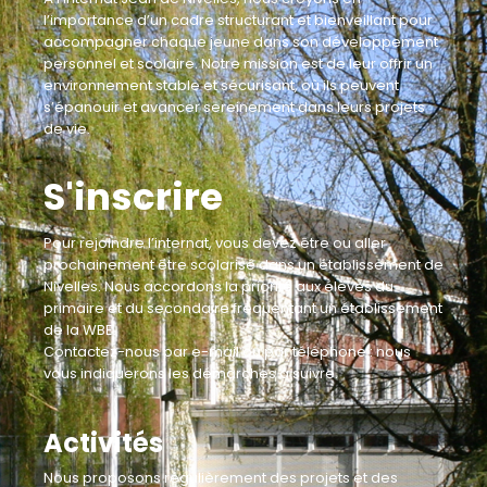
l’importance d’un cadre structurant et bienveillant pour
accompagner chaque jeune dans son développement
personnel et scolaire. Notre mission est de leur offrir un
environnement stable et sécurisant, où ils peuvent
s’épanouir et avancer sereinement dans leurs projets
de vie.
S'inscrire
Pour rejoindre l’internat, vous devez être ou aller
prochainement être scolarisé dans un établissement de
Nivelles. Nous accordons la priorité aux élèves du
primaire et du secondaire fréquentant un établissement
de la WBE.
Contactez-nous par e-mail ou par téléphone : nous
vous indiquerons les démarches à suivre.
Activités
Nous proposons régulièrement des projets et des