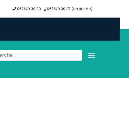
067/49.39.39
067/49.39.37 (en soirée)
her