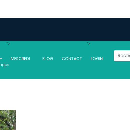
">
">
Recherc
MERCREDI
BLOG
CONTACT
LOGIN
ages