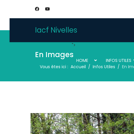
Iacf Nivelles
">
En Images
HOME
INFOS UTILES
Vous êtes ici :
Accueil
Infos Utiles
En Im