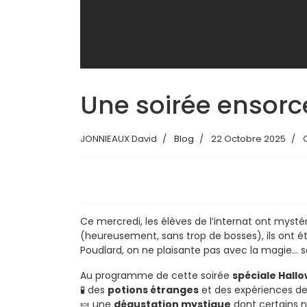
Une soirée ensorce
JONNIEAUX David
Blog
22 Octobre 2025
C
Ce mercredi, les élèves de l’internat ont mysté
(heureusement, sans trop de bosses), ils ont ét
Poudlard, on ne plaisante pas avec la magie... 
Au programme de cette soirée
spéciale Hall
🧪 des
potions étranges
et des expériences de 
🍬 une
dégustation mystique
dont certains n’