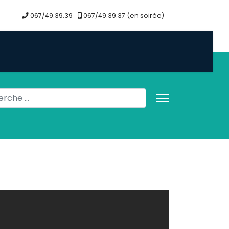
067/49.39.39
067/49.39.37 (en soirée)
her