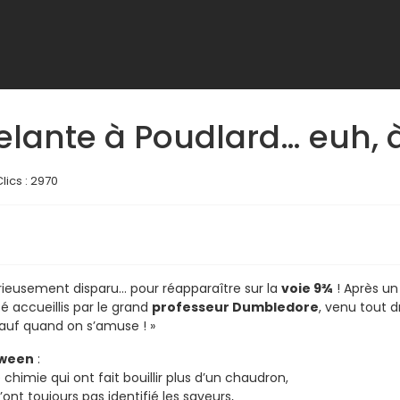
lante à Poudlard… euh, à 
lics : 2970
rieusement disparu... pour réapparaître sur la
voie 9¾
! Après un
é accueillis par le grand
professeur Dumbledore
, venu tout d
sauf quand on s’amuse ! »
oween
:
chimie qui ont fait bouillir plus d’un chaudron,
ont toujours pas identifié les saveurs,