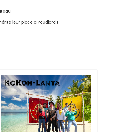
âteau.
mérité leur place à Poudlard !
t…