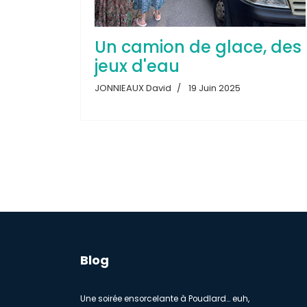
Un camion de glace, des
jeux d'eau
JONNIEAUX David
19 Juin 2025
Blog
Une soirée ensorcelante à Poudlard… euh,