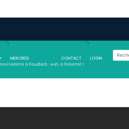
">
">
Recherc
MERCREDI
BLOG
CONTACT
LOGIN
nsorcelante à Poudlard… euh, à l’internat !