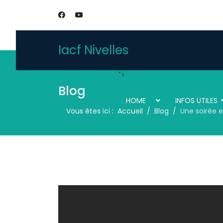
Iacf Nivelles
">
Blog
HOME
INFOS UTILES
Vous êtes ici :
Accueil
Blog
Une soirée e