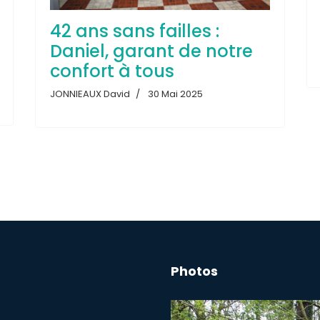
42 ans sans failles :
Daniel, garant de notre
confort à tous
JONNIEAUX David
30 Mai 2025
Photos