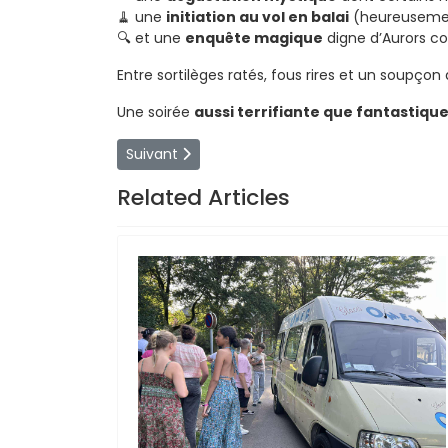
🧹 une
initiation au vol en balai
(heureusement
🔍 et une
enquête magique
digne d’Aurors co
Entre sortilèges ratés, fous rires et un soupçon 
Une soirée
aussi terrifiante que fantastiqu
Article suivant : KoKoh-Lanta : L'avènement d
Suivant
Related Articles