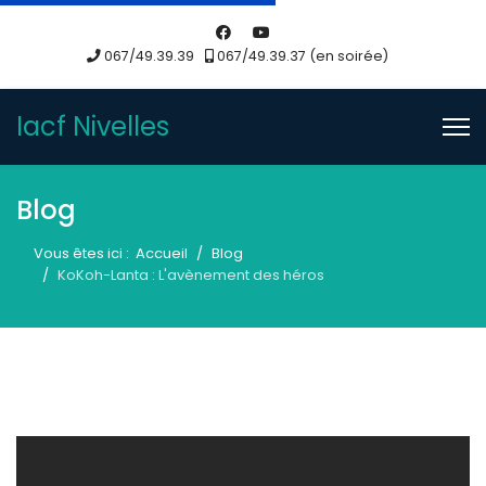
067/49.39.39
067/49.39.37 (en soirée)
Iacf Nivelles
Blog
Vous êtes ici :
Accueil
Blog
KoKoh-Lanta : L'avènement des héros