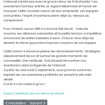
L’internat s’embrase avec le grand retour de KoKohLanta ! Les
aventuriers font leur entrée, le regard déterminé et l’envie de
marquer cette nouvelle saison de leur empreinte. Les équipes
sont prêtes, l’esprit d’aventure plane déjà au-dessus du
campement.
Pour l’instant, aucun défi n’a encore été lancé… mais les
sourires, les alliances naissantes et la petite tension compétitive
annoncent de belles batailles à venir. Chacun rêve déjà de
devenir le héros qui portera haut les couleurs de son équipe.
Cette saison s’annonce pleine de rebondissements : stratégies,
dépassement de soi et surtout de grands moments de
convivialité. Une certitude : KoKohLanta fera entrer nos
aventuriers dans la légende de l’internat.
A partir du mercredi 3 septembre, vous pourrez suivre les
exploits de vos aventuriers préférés en suivant le site web
dédié.
A la fin il n'en restera qu'un !
Suivre l'aventure de nos héros en direct
Article précédent : Une soirée ensorcelante à Poudlard… euh, à
Article suivant : Un camion de glace, des jeux
Précédent
Suivant