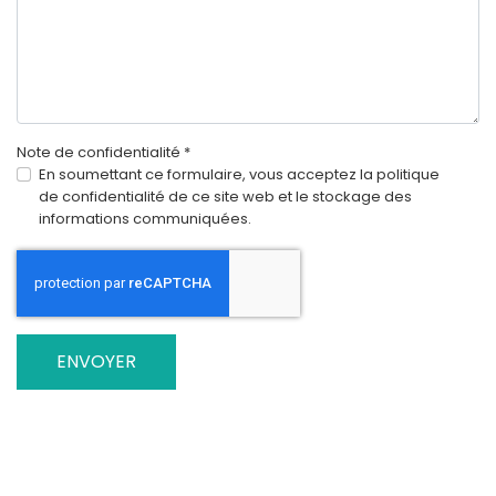
Note de confidentialité
*
Note de confidentialité
En soumettant ce formulaire, vous acceptez la politique
de confidentialité de ce site web et le stockage des
informations communiquées.
Système Captcha
*
ENVOYER