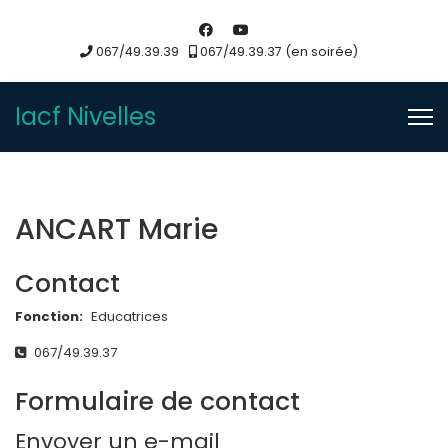
067/49.39.39
067/49.39.37 (en soirée)
Iacf Nivelles
ANCART Marie
Contact
Fonction:
Educatrices
Téléphone
067/49.39.37
Formulaire de contact
Envoyer un e-mail